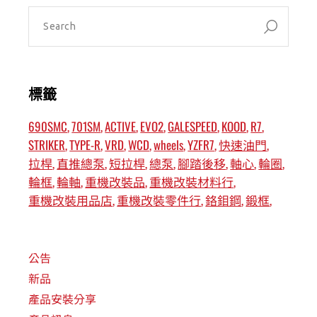
標籤
690SMC
701SM
ACTIVE
EVO2
GALESPEED
KOOD
R7
STRIKER
TYPE-R
VRD
WCD
wheels
YZFR7
快速油門
拉桿
直推總泵
短拉桿
總泵
腳踏後移
軸心
輪圈
輪框
輪軸
重機改裝品
重機改裝材料行
重機改裝用品店
重機改裝零件行
鉻鉬鋼
鍛框
公告
新品
產品安裝分享