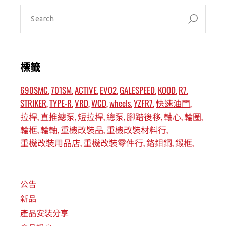
標籤
690SMC
701SM
ACTIVE
EVO2
GALESPEED
KOOD
R7
STRIKER
TYPE-R
VRD
WCD
wheels
YZFR7
快速油門
拉桿
直推總泵
短拉桿
總泵
腳踏後移
軸心
輪圈
輪框
輪軸
重機改裝品
重機改裝材料行
重機改裝用品店
重機改裝零件行
鉻鉬鋼
鍛框
公告
新品
產品安裝分享